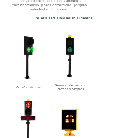
casetas de cobro, control de accesos a
fraccionamientos, plazas comerciales, parques
industriales entre otros.
*No apto para señalización de tránsito
Semáforo de paso con
Semáforo de paso
estrobo y campana