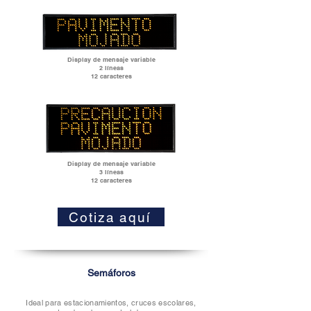
Display de mensaje variable
2 líneas
12 caracteres
Display de mensaje variable
3 líneas
12 caracteres
Cotiza aquí
Semáforos
Ideal para estacionamientos, cruces escolares,