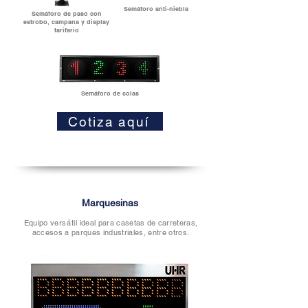
Semáforo anti-niebla
Semáforo de paso con
estrobo, campana y display
tarifario
Semáforo de colas
Cotiza aquí
Marquesinas
Equipo
versátil
ideal para casetas de carreteras,
accesos a parques industriales, entre otros.