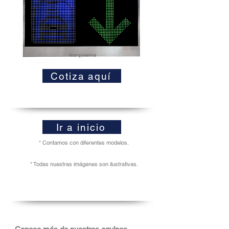
Marquesina
Cotiza aquí
Ir a inicio
* Contamos con diferentes modelos.
* Todas nuestras imágenes son ilustrativas.
Aspa flecha Aspa flecha o cruz flecha Cruz Cruz flecha Cruz y flecha Display con letras leds Display con letras leds y dos renglones Display con letras leds y tres renglones Display con letras leds y un renglón Display de mensaje variable Display de mensaje variable 1 línea 12 caracteres
Display de mensaje variable 2 líneas 12 caracteres Display de mensaje variable 3 líneas 12 caracteres Display mensajero con leds Display para casetas de peaje Display tarifario Displays electronicos Displays graficos Fabricamos aspa flecha para casetas Flecha Flecha cruz Flecha luminosa Flecha para casetas Flecha verde Flecha viendo a la izquierda/derecha Flecha y aspa Flecha y aspa flecha Flecha y flecha oblicua LED Flechas de leds Flechas luminosas de transito Flechas para señalizacion LED Flechas viales LED Flechero luminoso Flecheros Indicador de tarifas Indicadores de tarifa de peaje Letrero de cuotas para casetas Letrero de led víal Marquesina carretera Mensajeros LEDs Panel de mensajes variable Pantalla con letras leds
Pantalla led Pantalla leds de señalización víal Pantallas de mensaje variable Pantallas LED gigantes Pantallas LED tráfico Pantallas viales led
Peaje Semáforo anti-niebla Semáforo con alarma Semáforo con campana Semáforo con display Semáforo con estrobo Semáforo con leds Semáforo con leds rojos y verdes Semáforo con números Semáforo de colas Semáforo de paso Semáforo de paso con estrobo y campana Semáforo de paso con estrobo, campana y display tarifario Semáforo de paso y display de tarifas de usuario para casetas de peaje Semáforo de señalización Semáforo de señalización rojo y verde Semáforo para accesos Semáforo para avenidas Semáforo para bancos Semáforo para filas Semáforo pequeño Semáforo rojo y verde Semáforos de LED
Semáforos LED Semáforos para uso industrial Semáforos peatonales Señal con pago efectivo Señal de aspa flecha Señal de carretera con billete Señal de carretera con carro Señal de carril cruz y flecha Señal de control de carriles (aspa flecha) Señal de pago con carro Señal de pago con letras Señal de pago de telepeaje LED Señal de pago en efectivo LED Señal de pago en efectivo solo telepeaje Señalamientos de tránsito LED Señalamientos viales LED Señales de peaje LED Señales de peaje LED Señales de trafico Señales de trafico de leds para casetas, estacionamientos, Señales de trafico LED
Señales luminosas Señales viales Señalización de carreteras Señalización de LED en carreteras Señalización de LED en carreteras Señalización de peaje
Señalización electrónica de LEDS Señalización electrónica de LEDS Señalización estacionamientos Señalización LED Señalización para accesos Señalizacion para autopistas Señalización para carreteras Señalización para casetas Señalización para fraccionamientos Señalización parques industriales Señalización plazas comerciales Señalización víal Señalización vial LED Señalizaciones de carretera LED Sistema de cobro casetas Tablero de cuotas LED Tablero de cuotas para caseta Tablero de señalización LED Tableros de producción LED Tableros electrónicos LED Tableros LED Tableros luminosos LED Tache Tarifario Tarifarios LED