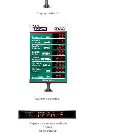
Display tarifario
Tablero de cuotas
Display de mensaje variable
1 línea
12 caracteres