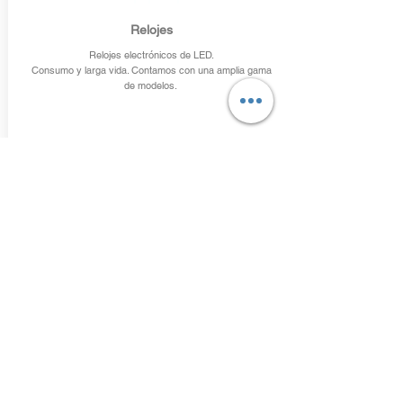
Relojes
Relojes electrónicos de LED.
Consumo y larga vida. Contamos con una amplia gama
de modelos.
Preciadores gasolina
Contamos con modelos de
1 ó 2 caras.
Fabricamos las cajas de luz.